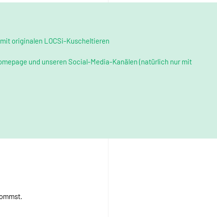
 mit originalen LOCSi-Kuscheltieren
mepage und unseren Social-Media-Kanälen (natürlich nur mit
 kommst.