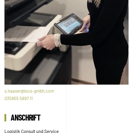
s.haaser@locs-gmbh.com
035955 5897 11
ANSCHRIFT
Logistik Consult und Service